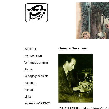
George Gershwin
Welcome
Komponisten
Verlagsprogramm
Archiv
Verlagsgeschichte
Kataloge
Kontakt
Links
Impressum/DSGVO
(26.9.1898 Brooklyn (New York) –