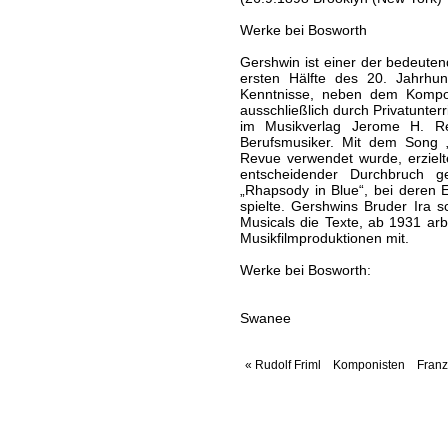
Werke bei Bosworth
Gershwin ist einer der bedeute
ersten Hälfte des 20. Jahrhun
Kenntnisse, neben dem Kompon
ausschließlich durch Privatunter
im Musikverlag Jerome H. R
Berufsmusiker. Mit dem Song 
Revue verwendet wurde, erzielt
entscheidender Durchbruch g
„Rhapsody in Blue“, bei deren E
spielte. Gershwins Bruder Ira s
Musicals die Texte, ab 1931 arb
Musikfilmproduktionen mit.
Werke bei Bosworth:
Swanee
« Rudolf Friml
Komponisten
Franz