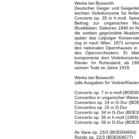
Werke bei Bosworth
Deutscher Geiger und Geigenlehr
leichten Violinkonzerte für Anf
Concerto op. 35 in h-moll. Sei
Beitrag zur ungarischen Mu
Musikleben. Geboren 1840 im No
die soeben gegründete Akademi
später das Leipziger Konserv
zog er nach Wien. 1871 ernannt
des nationalen Opernhauses in
des Opernorchesters. Er bl
komponierte dort Violinkonzerte
Klavier. Im Ruhestand, ab 190
seinem Tode im Jahre 1918.
Werke bei Bosworth:
(alle Ausgaben für Violine/Klavier
Concerto op. 7 in e-moll (BOE0
Concertino in ungarischer Weise
Concertino op. 24 in G-Dur (BO
Concertino op. 25 in D-Dur
Concerto op. 34 in G-Dur (BOE3
Concerto op. 35 in h-moll (1909)
Concerto op. 36 in D-Dur (BOE3
Air Varie op. 23/3 (BOE004654)
Rondo op. 22/3 (BOE004577)