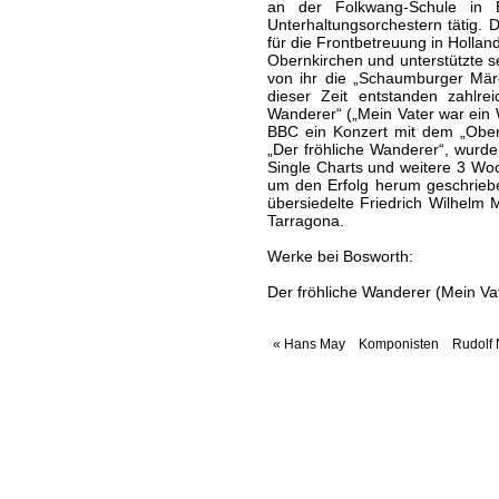
an der Folkwang-Schule in 
Unterhaltungsorchestern tätig
für die Frontbetreuung in Hollan
Obernkirchen und unterstützte se
von ihr die „Schaumburger Märc
dieser Zeit entstanden zahlrei
Wanderer“ („Mein Vater war ei
BBC ein Konzert mit dem „Ober
„Der fröhliche Wanderer“, wurde
Single Charts und weitere 3 Woc
um den Erfolg herum geschrieb
übersiedelte Friedrich Wilhelm 
Tarragona.
Werke bei Bosworth:
Der fröhliche Wanderer (Mein V
« Hans May
Komponisten
Rudolf 