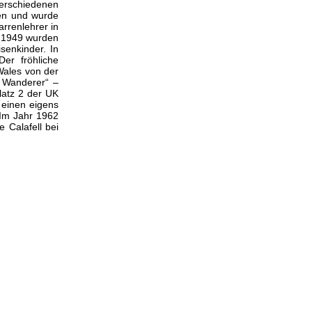
rschiedenen
gen und wurde
arrenlehrer in
ts 1949 wurden
senkinder. In
Der fröhliche
Wales von der
 Wanderer“ –
latz 2 der UK
 einen eigens
 Im Jahr 1962
 Calafell bei