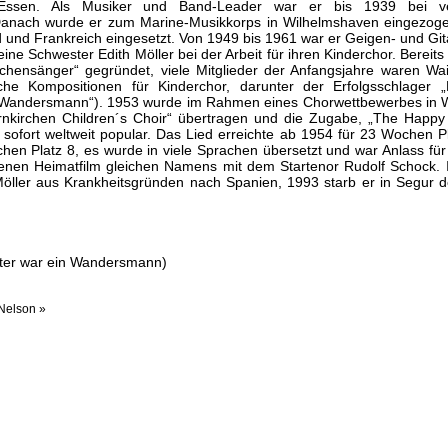
Essen. Als Musiker und Band-Leader war er bis 1939 bei ve
. Danach wurde er zum Marine-Musikkorps in Wilhelmshaven eingezo
d und Frankreich eingesetzt. Von 1949 bis 1961 war er Geigen- und Git
ine Schwester Edith Möller bei der Arbeit für ihren Kinderchor. Berei
hensänger“ gegründet, viele Mitglieder der Anfangsjahre waren Wai
che Kompositionen für Kinderchor, darunter der Erfolgsschlager „
n Wandersmann“). 1953 wurde im Rahmen eines Chorwettbewerbes in 
nkirchen Children´s Choir“ übertragen und die Zugabe, „The Happy
 sofort weltweit popular. Das Lied erreichte ab 1954 für 23 Wochen P
hen Platz 8, es wurde in viele Sprachen übersetzt und war Anlass für
enen Heimatfilm gleichen Namens mit dem Startenor Rudolf Schock.
Möller aus Krankheitsgründen nach Spanien, 1993 starb er in Segur de
ater war ein Wandersmann)
Nelson »