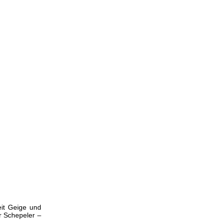
eit Geige und
r Schepeler –