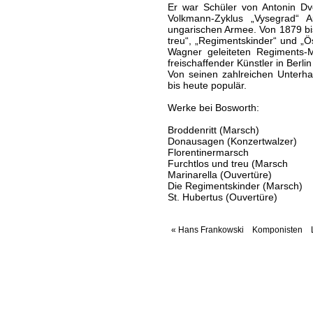
Er war Schüler von Antonin Dvo
Volkmann-Zyklus „Vysegrad“ A
ungarischen Armee. Von 1879 bis
treu“, „Regimentskinder“ und „Ö
Wagner geleiteten Regiments-Mu
freischaffender Künstler in Berlin
Von seinen zahlreichen Unterha
bis heute populär.
Werke bei Bosworth:
Broddenritt (Marsch)
Donausagen (Konzertwalzer)
Florentinermarsch
Furchtlos und treu (Marsch
Marinarella (Ouvertüre)
Die Regimentskinder (Marsch)
St. Hubertus (Ouvertüre)
« Hans Frankowski
Komponisten