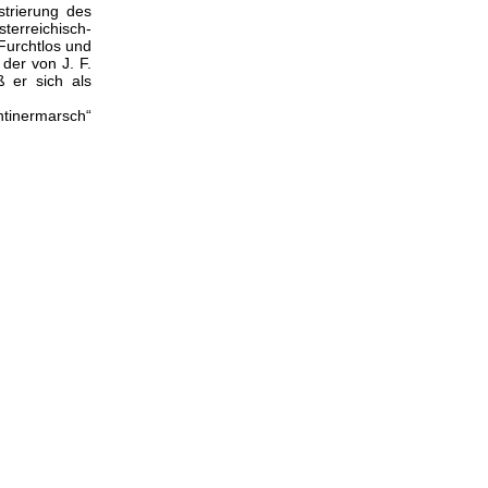
strierung des
erreichisch-
Furchtlos und
der von J. F.
ß er sich als
ntinermarsch“