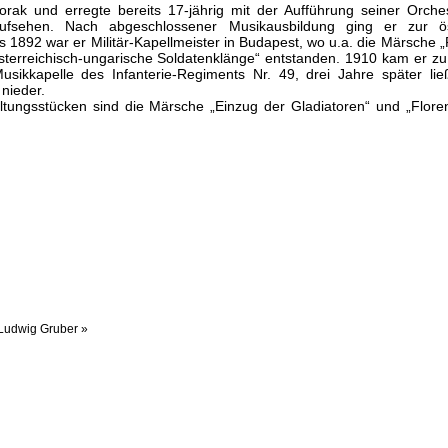
rak und erregte bereits 17-jährig mit der Aufführung seiner Orche
ufsehen. Nach abgeschlossener Musikausbildung ging er zur öst
 1892 war er Militär-Kapellmeister in Budapest, wo u.a. die Märsche „
sterreichisch-ungarische Soldatenklänge“ entstanden. 1910 kam er zu 
sikkapelle des Infanterie-Regiments Nr. 49, drei Jahre später lie
 nieder.
ltungsstücken sind die Märsche „Einzug der Gladiatoren“ und „Flore
Ludwig Gruber »